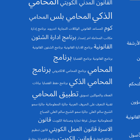
المحامي
القانون المدني الكويتي
الذكي
المحامي بلس
المحامي
كوم
المساعد القانوني
الوكالات التجارية
اندرويد
برنامج إدارة
برنامج ادارة الشئون
مكاتب المحاماه اخر إصدار
 والأرشفة
القانونية
برنامج الادارة القانونية
برنامج الشئون القانونية
برنامج
ن
برنامج القانونية
برنامج القضايا
المحامي
برنامج
برنامج المحامي الالكتروني
المحامي الذكي
لتحكم
برنامج حفظ القضايا
بيانات
تطبيق المحامي
العملاء والموكلين
تسويق
الشؤون
تقنية التعرف على الحروف العربية
جائزة المعلوماتية
جائزة سمو
الشيخ سالم العلي
جائزة سمو الشيخ سالم العلي الصباح
قانونية
قانون
للمعلوماتية
جوجل
غرفة تجارة وصناعة الكويت
الاسرة
قانون العمل الكويتي
قانون تنظيم
 الأصول
قوانين الكويت
الوكالة العقارية
متابعة القضايا
مقارنة