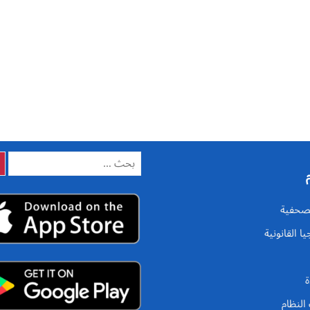
البحث
عن:
الصحفية
يا القانونية
ة
النظام