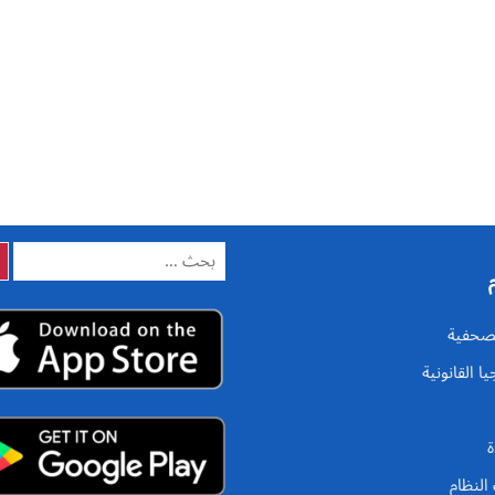
البحث
عن:
الصحفية
يا القانونية
ة
النظام