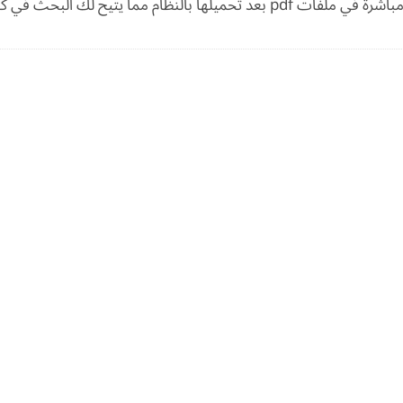
باشرة في ملفات pdf بعد تحميلها بالنظام مما يتيح لك البحث في كافة ملفاتك المؤرشفة فور تحميلها الى النظم