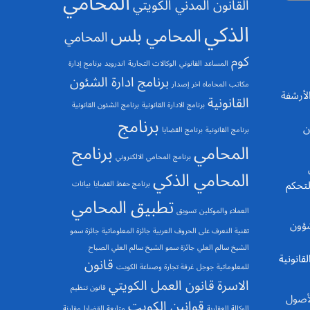
المحامي
القانون المدني الكويتي
الذكي
المحامي بلس
المحامي
كوم
المساعد القانوني
الوكالات التجارية
اندرويد
برنامج إدارة
برنامج ادارة الشئون
مكاتب المحاماه اخر إصدار
 والأرشفة
القانونية
برنامج الادارة القانونية
برنامج الشئون القانونية
برنامج
ن
برنامج القانونية
برنامج القضايا
المحامي
برنامج
برنامج المحامي الالكتروني
المحامي الذكي
لتحكم
برنامج حفظ القضايا
بيانات
تطبيق المحامي
العملاء والموكلين
تسويق
الشؤون
تقنية التعرف على الحروف العربية
جائزة المعلوماتية
جائزة سمو
الشيخ سالم العلي
جائزة سمو الشيخ سالم العلي الصباح
قانونية
قانون
للمعلوماتية
جوجل
غرفة تجارة وصناعة الكويت
الاسرة
قانون العمل الكويتي
قانون تنظيم
 الأصول
قوانين الكويت
الوكالة العقارية
متابعة القضايا
مقارنة