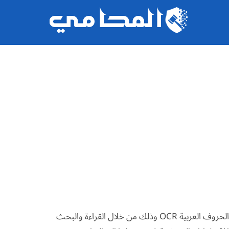
يمكن من خلال نسخة المحامي برو الاستفادة من تقنيات التعرف على الحروف العربية OCR وذلك من خلال القراءة والبحث