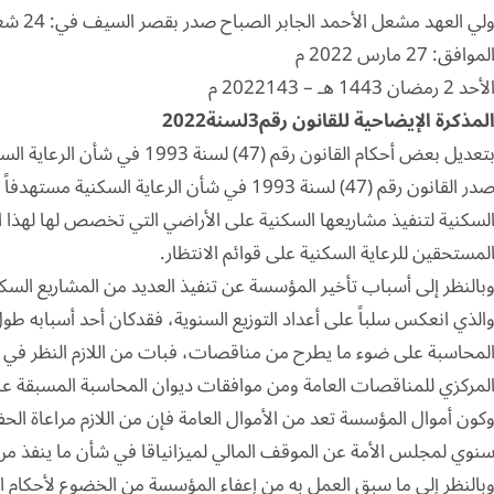
لي العهد مشعل الأحمد الجابر الصباح صدر بقصر السيف في: 24 شعبان 1443 ه
لموافق: 27 مارس 2022 م
لأحد 2 رمضان 1443 هـ – 2022143 م
لمذكرة الإيضاحية للقانون رقم3لسنة2022
تعديل بعض أحكام القانون رقم (47) لسنة 1993 في شأن الرعاية السكنية
صدر القانون رقم (47) لسنة 1993 في شأن الرعاية ال
لسكنية لتنفيذ مشاريعها السكنية على الأراضي التي تخصص لها لهذا 
لمستحقين للرعاية السكنية على قوائم الانتظار.
بالنظر إلى أسباب تأخير المؤسسة عن تنفيذ العديد من المشاريع السك
الذي انعكس سلباً على أعداد التوزيع السنوية، فقدكان أحد أسبابه ط
لمحاسبة على ضوء ما يطرح من مناقصات، فبات من اللازم النظر في 
لمركزي للمناقصات العامة ومن موافقات ديوان المحاسبة المسبقة عند
كون أموال المؤسسة تعد من الأموال العامة فإن من اللازم مراعاة الحف
نوي لمجلس الأمة عن الموقف المالي لميزانياقا في شأن ما ينفذ من