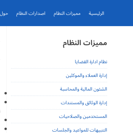
Ski
t
conten
الرئيسية
مميزات النظام
اصدارات النظام
حول ال
مميزات النظام
3
|
نظام ادارة القضايا
ق
إدارة العملاء والموكلين
ب
الشئون المالية والمحاسبة
ب
إدارة الوثائق والمستندات
ل
المستخدمين والصلاحيات
و
التنبيهات للمواعيد والجلسات