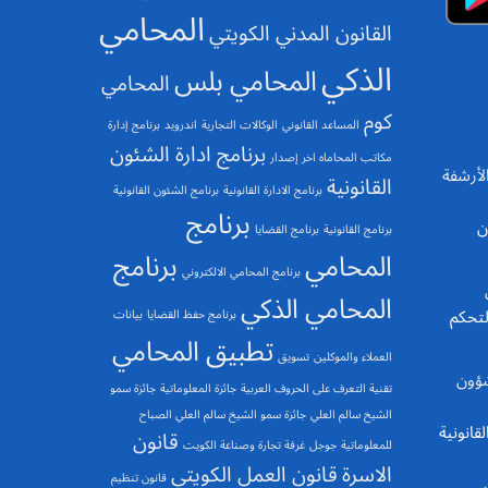
المحامي
القانون المدني الكويتي
الذكي
المحامي بلس
المحامي
كوم
المساعد القانوني
الوكالات التجارية
اندرويد
برنامج إدارة
برنامج ادارة الشئون
مكاتب المحاماه اخر إصدار
 والأرشفة
القانونية
برنامج الادارة القانونية
برنامج الشئون القانونية
برنامج
ن
برنامج القانونية
برنامج القضايا
المحامي
برنامج
برنامج المحامي الالكتروني
المحامي الذكي
لتحكم
برنامج حفظ القضايا
بيانات
تطبيق المحامي
العملاء والموكلين
تسويق
الشؤون
تقنية التعرف على الحروف العربية
جائزة المعلوماتية
جائزة سمو
الشيخ سالم العلي
جائزة سمو الشيخ سالم العلي الصباح
قانونية
قانون
للمعلوماتية
جوجل
غرفة تجارة وصناعة الكويت
الاسرة
قانون العمل الكويتي
قانون تنظيم