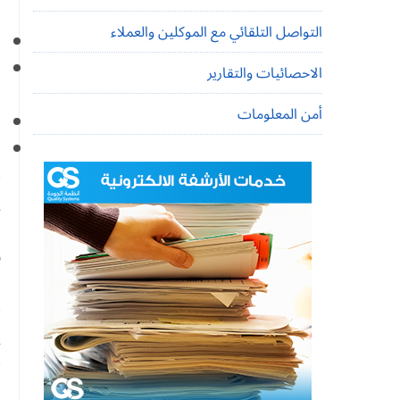
و
التواصل التلقائي مع الموكلين والعملاء
و
الاحصائيات والتقارير
ل
أمن المعلومات
و
و
(
ي
و
س
ا
(
ي
(
ع