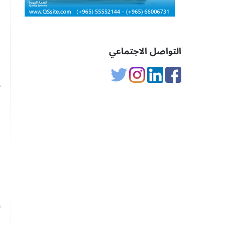
و
ا
ا
التواصل الاجتماعي
ا
ب
ا
ا
و
و
ا
ا
و
س