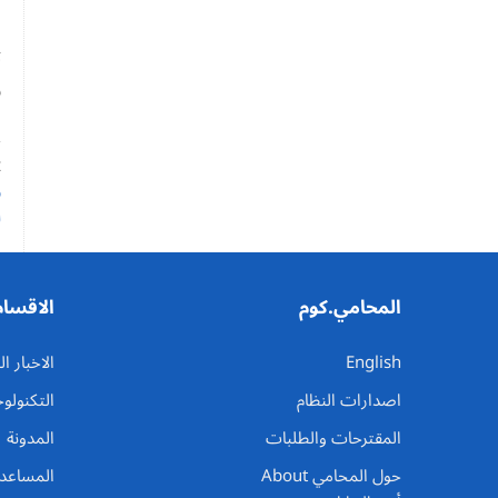
ت
س
ت
t
ا
ل
المحامي.كوم
الاقسام
English
الاخبار 
اصدارات النظام
التكنولوج
المقترحات والطلبات
المدونة
حول المحامي About
المساعد