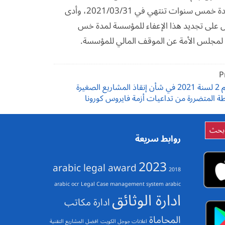
العامة وأحكام القانون رقم (30) لسنة 1964 بإنشاء ديوان المحاسبة لمدة خمس سنوات تنتهي في 2021/03/31، وأدى
عمل على تجديد هذا الإعفاء للمؤسسة لمدة خس
وي لمجلس الأمة عن الموقف المالي للمؤسسة.
P
قانون رقم 2 لسنة 2021 في شأن إنقاذ المشاريع الصغيرة
ة المتضررة من تداعيات أزمة فايروس كورونا
روابط سريعة
2023
arabic legal award
2018
arabic ocr
Legal Case management system arabic
ادارة الوثائق
ادارة مكاتب
المحاماة
اعلانات جوجل الكويت
افضل المشاريع التقنية