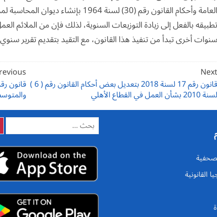
طبيقه بالفعل إلى زيادة التوزيعات السنوية، لذلك فإن من الملائم ال
نوات أخرى تبدأ من تنفيذ هذا القانون، مع التقيد بتقديم تقرير سن
صفّح
revious
Nex
لمقالات
قانون رقم 17 لسنة 2018 بتعديل بعض أحكام القانون رقم ( 6 )
سنة 2010 بشأن العمل في القطاع الأهلي
والمتوسط
البحث
عن:
الصحفية
يا القانونية
ة