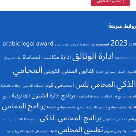
روابط سريعة
2023
arabic legal award
arabic ocr
Legal Case management
2018
ادارة الوثائق
ادارة مكاتب المحاماة
system arabic
اعلانات جوجل
المحامي
القانون المدني الكويتي
الكويت
افضل المشاريع التقنية
الذكي
المحامي بلس
المحامي كوم
المساعد القانوني
الوكالات التجارية
برنامج ادارة الشئون القانونية
اندرويد
برنامج إدارة مكاتب المحاماه اخر إصدار
برنامج
برنامج المحامي
الادارة القانونية
برنامج الشئون القانونية
برنامج القانونية
برنامج القضايا
برنامج المحامي الذكي
برنامج المحامي الالكتروني
برنامج حفظ القضايا
بيانات
تطبيق المحامي
العملاء والموكلين
تسويق
تقنية التعرف على الحروف العربية
جائزة