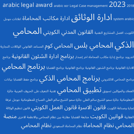
2023
arabic legal award
arabic ocr
Legal Case management
2018
ادارة الوثائق
ادارة مكاتب المحاماة
system arabic
اعلانات جوجل
المحامي
القانون المدني الكويتي
الكويت
افضل المشاريع التقنية
الذكي
المحامي بلس
المحامي كوم
المساعد القانوني
الوكالات التجارية
برنامج ادارة الشئون القانونية
اندرويد
برنامج إدارة مكاتب المحاماه اخر إصدار
برنامج
برنامج المحامي
الادارة القانونية
برنامج الشئون القانونية
برنامج القانونية
برنامج القضايا
برنامج المحامي الذكي
برنامج المحامي الالكتروني
برنامج حفظ القضايا
بيانات
تطبيق المحامي
العملاء والموكلين
تسويق
تقنية التعرف على الحروف العربية
جائزة
المعلوماتية
جائزة سمو الشيخ سالم العلي
جائزة سمو الشيخ سالم العلي الصباح للمعلوماتية
جوجل
غرفة
قانون الاسرة
قانون العمل الكويتي
تجارة وصناعة الكويت
قانون تنظيم الوكالة
قوانين الكويت
منصة
العقارية
متابعة القضايا
مقارنة بين نظام المحامي والانظمة الاخرى
المحامي
نظام المحاماة
نظام المحامي
نظام المحاماة السعودي