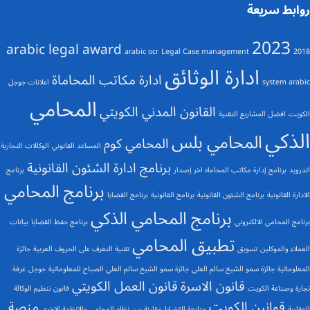
روابط سريعة
2023
arabic legal award
arabic ocr
Legal Case management
2018
ادارة الوثائق
ادارة مكاتب المحاماة
system arabic
اعلانات جوجل
المحامي
القانون المدني الكويتي
الكويت
افضل المشاريع التقنية
الذكي
المحامي بلس
المحامي كوم
المساعد القانوني
الوكالات التجارية
برنامج ادارة الشئون القانونية
اندرويد
برنامج إدارة مكاتب المحاماه اخر إصدار
برنامج
برنامج المحامي
الادارة القانونية
برنامج الشئون القانونية
برنامج القانونية
برنامج القضايا
برنامج المحامي الذكي
برنامج المحامي الالكتروني
برنامج حفظ القضايا
بيانات
تطبيق المحامي
العملاء والموكلين
تسويق
تقنية التعرف على الحروف العربية
جائزة
المعلوماتية
جائزة سمو الشيخ سالم العلي
جائزة سمو الشيخ سالم العلي الصباح للمعلوماتية
جوجل
غرفة
قانون الاسرة
قانون العمل الكويتي
تجارة وصناعة الكويت
قانون تنظيم الوكالة
قوانين الكويت
منصة
العقارية
متابعة القضايا
مقارنة بين نظام المحامي والانظمة الاخرى