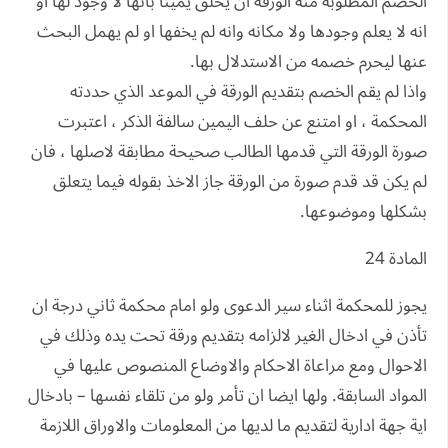
الخصم المطلوبة منه الورقة ان يحلق يمينا بأنها لا وجود لها او
انه لا يعلم وجودها ولا مكانه وانه لم يخفها او لم يهمل البحث
عنها ليحرم خصمه من الاستدلال بها.
واذا لم يقم الخصم بتقديم الورقة في الموعد الذي حددته
المحكمة ، او امتنع عن حلف اليمين سالفة الذكر ، اعتبرت
صورة الورقة التي قدمها الطالب صحيحة مطابقة لاصلها ، فان
لم يكن قد قدم صورة من الورقة جاز الاخذ بقوله فيما يتعلق
بشكلها وموضوعها.
المادة 24
يجوز للمحكمة اثناء سير الدعوى ولو امام محكمة ثاني درجة ان
تأذن في ادخال الغير لالزامه بتقديم ورقة تحت يده وذلك في
الاحوال ومع مراعاة الاحكام والاوضاع المنصوص عليها في
المواد السابقة. ولها ايضا ان تأمر ولو من تلقاء نفسها – بادخال
اية جهة ادارية لتقديم ما لديها من المعلومات والاوراق اللازمة