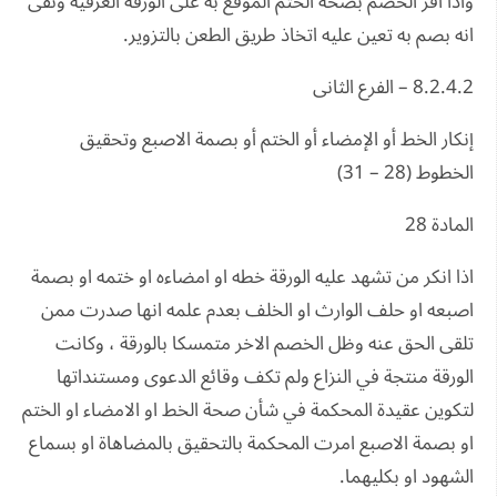
واذا اقر الخصم بصحة الختم الموقع به على الورقة العرفية ونفى
انه بصم به تعين عليه اتخاذ طريق الطعن بالتزوير.
8.2.4.2 – الفرع الثانى
إنكار الخط أو الإمضاء أو الختم أو بصمة الاصبع وتحقيق
الخطوط (28 – 31)
المادة 28
اذا انكر من تشهد عليه الورقة خطه او امضاءه او ختمه او بصمة
اصبعه او حلف الوارث او الخلف بعدم علمه انها صدرت ممن
تلقى الحق عنه وظل الخصم الاخر متمسكا بالورقة ، وكانت
الورقة منتجة في النزاع ولم تكف وقائع الدعوى ومستنداتها
لتكوين عقيدة المحكمة في شأن صحة الخط او الامضاء او الختم
او بصمة الاصبع امرت المحكمة بالتحقيق بالمضاهاة او بسماع
الشهود او بكليهما.