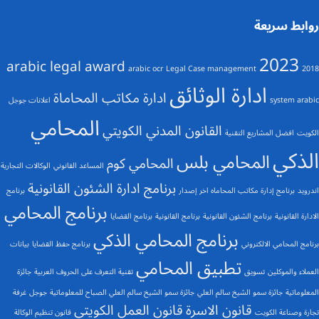
روابط سريعة
2023
arabic legal award
arabic ocr
Legal Case management
2018
ادارة الوثائق
ادارة مكاتب المحاماة
system arabic
اعلانات جوجل
المحامي
القانون المدني الكويتي
الكويت
افضل المشاريع التقنية
الذكي
المحامي بلس
المحامي كوم
المساعد القانوني
الوكالات التجارية
برنامج ادارة الشئون القانونية
اندرويد
برنامج إدارة مكاتب المحاماه اخر إصدار
برنامج
برنامج المحامي
الادارة القانونية
برنامج الشئون القانونية
برنامج القانونية
برنامج القضايا
برنامج المحامي الذكي
برنامج المحامي الالكتروني
برنامج حفظ القضايا
بيانات
تطبيق المحامي
العملاء والموكلين
تسويق
تقنية التعرف على الحروف العربية
جائزة
المعلوماتية
جائزة سمو الشيخ سالم العلي
جائزة سمو الشيخ سالم العلي الصباح للمعلوماتية
جوجل
غرفة
قانون الاسرة
قانون العمل الكويتي
تجارة وصناعة الكويت
قانون تنظيم الوكالة