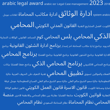
2023
arabic legal award
arabic ocr
Legal Case management
2018
ادارة الوثائق
ادارة مكاتب المحاماة
system arabic
اعلانات جوجل
المحامي
القانون المدني الكويتي
الكويت
افضل المشاريع التقنية
الذكي
المحامي بلس
المحامي كوم
المساعد القانوني
الوكالات التجارية
برنامج ادارة الشئون القانونية
اندرويد
برنامج إدارة مكاتب المحاماه اخر إصدار
برنامج
برنامج المحامي
الادارة القانونية
برنامج الشئون القانونية
برنامج القانونية
برنامج القضايا
برنامج المحامي الذكي
برنامج المحامي الالكتروني
برنامج حفظ القضايا
بيانات
تطبيق المحامي
العملاء والموكلين
تسويق
تقنية التعرف على الحروف العربية
جائزة
المعلوماتية
جائزة سمو الشيخ سالم العلي
جائزة سمو الشيخ سالم العلي الصباح للمعلوماتية
جوجل
غرفة
قانون الاسرة
قانون العمل الكويتي
تجارة وصناعة الكويت
قانون تنظيم الوكالة
قوانين الكويت
منصة
العقارية
متابعة القضايا
مقارنة بين نظام المحامي والانظمة الاخرى
المحامي
نظام المحاماة
نظام المحامي
نظام المحاماة السعودي