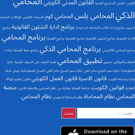
المحامي
القانون المدني الكويتي
الكويت
افضل المشاريع التقنية
الذكي
المحامي بلس
المحامي كوم
المساعد القانوني
الوكالات التجارية
برنامج ادارة الشئون القانونية
اندرويد
برنامج إدارة مكاتب المحاماه اخر إصدار
برنامج
برنامج المحامي
الادارة القانونية
برنامج الشئون القانونية
برنامج القانونية
برنامج القضايا
برنامج المحامي الذكي
برنامج المحامي الالكتروني
برنامج حفظ القضايا
بيانات
تطبيق المحامي
العملاء والموكلين
تسويق
تقنية التعرف على الحروف العربية
جائزة
المعلوماتية
جائزة سمو الشيخ سالم العلي
جائزة سمو الشيخ سالم العلي الصباح للمعلوماتية
جوجل
غرفة
قانون الاسرة
قانون العمل الكويتي
تجارة وصناعة الكويت
قانون تنظيم الوكالة
قوانين الكويت
منصة
العقارية
متابعة القضايا
مقارنة بين نظام المحامي والانظمة الاخرى
المحامي
نظام المحاماة
نظام المحامي
نظام المحاماة السعودي
لبحث
ن: