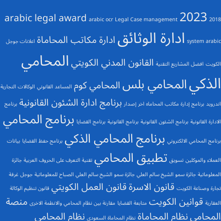
2023
arabic legal award
arabic ocr
Legal Case management
2018
ادارة الوثائق
ادارة مكاتب المحاماة
system arabic
اعلانات جوجل
المحامي
القانون المدني الكويتي
الكويت
افضل المشاريع التقنية
الذكي
المحامي بلس
المحامي كوم
المساعد القانوني
الوكالات التجارية
برنامج ادارة الشئون القانونية
اندرويد
برنامج إدارة مكاتب المحاماه اخر إصدار
برنامج
برنامج المحامي
الادارة القانونية
برنامج الشئون القانونية
برنامج القانونية
برنامج القضايا
برنامج المحامي الذكي
برنامج المحامي الالكتروني
برنامج حفظ القضايا
بيانات
تطبيق المحامي
العملاء والموكلين
تسويق
تقنية التعرف على الحروف العربية
جائزة
المعلوماتية
جائزة سمو الشيخ سالم العلي
جائزة سمو الشيخ سالم العلي الصباح للمعلوماتية
جوجل
غرفة
قانون الاسرة
قانون العمل الكويتي
تجارة وصناعة الكويت
قانون تنظيم الوكالة
قوانين الكويت
منصة
العقارية
متابعة القضايا
مقارنة بين نظام المحامي والانظمة الاخرى
المحامي
نظام المحاماة
نظام المحامي
نظام المحاماة السعودي