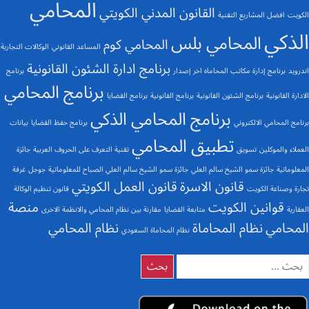
المحامي
القانون المدني الكويتي
الكويت
افضل المشاريع التقنية
الذكي
المحامي بلس
المحامي كوم
المساعد القانوني
الوكالات التجارية
برنامج ادارة الشئون القانونية
اندرويد
برنامج إدارة مكاتب المحاماه اخر إصدار
برنامج
برنامج المحامي
الادارة القانونية
برنامج الشئون القانونية
برنامج القانونية
برنامج القضايا
برنامج المحامي الذكي
برنامج المحامي الالكتروني
برنامج حفظ القضايا
بيانات
تطبيق المحامي
العملاء والموكلين
تسويق
تقنية التعرف على الحروف العربية
جائزة
المعلوماتية
جائزة سمو الشيخ سالم العلي
جائزة سمو الشيخ سالم العلي الصباح للمعلوماتية
جوجل
غرفة
قانون الاسرة
قانون العمل الكويتي
تجارة وصناعة الكويت
قانون تنظيم الوكالة
قوانين الكويت
منصة
العقارية
متابعة القضايا
مقارنة بين نظام المحامي والانظمة الاخرى
المحامي
نظام المحاماة
نظام المحامي
نظام المحاماة السعودي
لبحث
ن: