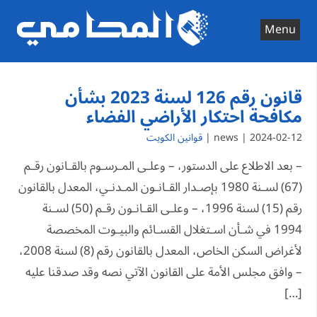
Ski
t
Menu
conten
قانون رقم 126 لسنة 2023 بشأن
مكافحة احتكار الأراضي الفضاء
2024-02-12 | news |
قوانين الكويت
– بعد الاطلاع على الدستور، – وعلـى المـرسـوم بالقـانون رقـم
(67) لسـنة 1980 بإصـدار القـانـون المـدنـي، المعدل بالقانون
رقم (15) لسنة 1996، – وعلـى القـانـون رقـم (50) لسـنة
1994 في شـأن اسـتغلال القسـائم والبيـوت المخصصة
لأغراض السكن الخاص، المعدل بالقانون رقم (8) لسنة 2008،
– وافق مجلس الأمة على القانون الآتي نصه وقد صدقنا عليه
[…]