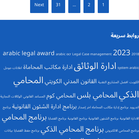
تعدد
Next
31
…
2
1
صفحات
المقالات
روابط سريعة
2023
arabic legal award
arabic ocr
Legal Case management
2018
ادارة الوثائق
ادارة مكاتب المحاماة
system arabic
اعلانات جوجل
المحامي
القانون المدني الكويتي
الكويت
افضل المشاريع التقنية
الذكي
المحامي بلس
المحامي كوم
المساعد القانوني
الوكالات التجارية
برنامج ادارة الشئون القانونية
اندرويد
برنامج إدارة مكاتب المحاماه اخر إصدار
برنامج
برنامج المحامي
الادارة القانونية
برنامج الشئون القانونية
برنامج القانونية
برنامج القضايا
برنامج المحامي الذكي
برنامج المحامي الالكتروني
برنامج حفظ القضايا
بيانات